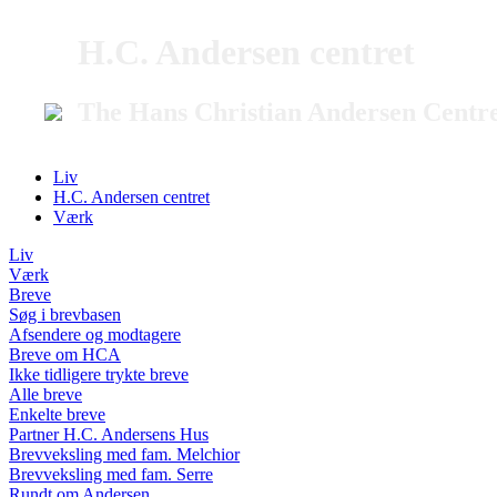
H.C. Andersen centret
The Hans Christian Andersen Centr
Liv
H.C. Andersen centret
Værk
Liv
Værk
Breve
Søg i brevbasen
Afsendere og modtagere
Breve om HCA
Ikke tidligere trykte breve
Alle breve
Enkelte breve
Partner H.C. Andersens Hus
Brevveksling med fam. Melchior
Brevveksling med fam. Serre
Rundt om Andersen