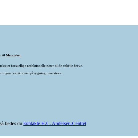
p til
Metatekst
:
ekst er forskellige redaktionelle noter til de enkelte breve.
r ingen restriktioner på søgning i metatekst.
e så bedes du
kontakte H.C. Andersen-Centret