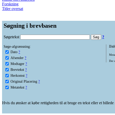
Forskning
Titler oversat
Søgning i brevbasen
Søgetekst
?
Søge-afgrænsning:
Hjæl
Dato
?
Metat
Afsender
?
Der e
Modtager
?
Brevtekst
?
Herkomst
?
Original Placering
?
Metatekst
?
Hvis du ønsker at købe rettigheden til at bruge en tekst eller et billed