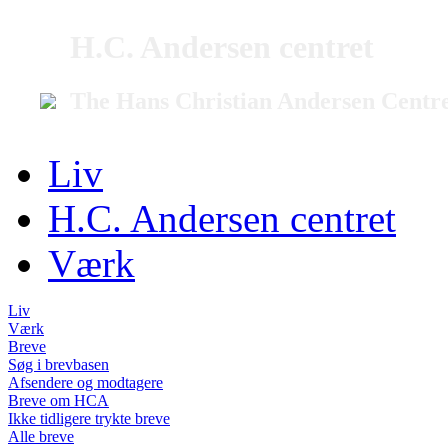
H.C. Andersen centret
The Hans Christian Andersen Centr
Liv
H.C. Andersen centret
Værk
Liv
Værk
Breve
Søg i brevbasen
Afsendere og modtagere
Breve om HCA
Ikke tidligere trykte breve
Alle breve