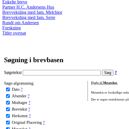
Enkelte breve
Partner H.C. Andersens Hus
Brevveksling med fam. Melchior
Brevveksling med fam. Serre
Rundt om Andersen
Forskning
Titler oversat
Søgning i brevbasen
Søgetekst
?
Søge-afgrænsning:
Hjælp til
Metatekst
:
Dato
?
Metatekst er forskellige reda
Afsender
?
Der er ingen restriktioner på
Modtager
?
Brevtekst
?
Herkomst
?
Original Placering
?
Metatekst
?