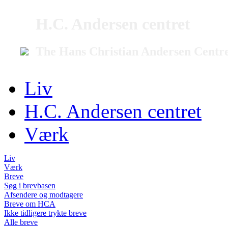
H.C. Andersen centret
The Hans Christian Andersen Centr
Liv
H.C. Andersen centret
Værk
Liv
Værk
Breve
Søg i brevbasen
Afsendere og modtagere
Breve om HCA
Ikke tidligere trykte breve
Alle breve