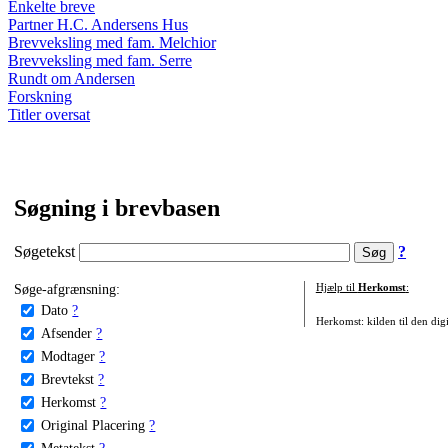
Enkelte breve
Partner H.C. Andersens Hus
Brevveksling med fam. Melchior
Brevveksling med fam. Serre
Rundt om Andersen
Forskning
Titler oversat
Søgning i brevbasen
Søgetekst
?
Søge-afgrænsning:
Hjælp til
Herkomst
:
Dato
?
Herkomst: kilden til den digi
Afsender
?
Modtager
?
Brevtekst
?
Herkomst
?
Original Placering
?
Metatekst
?