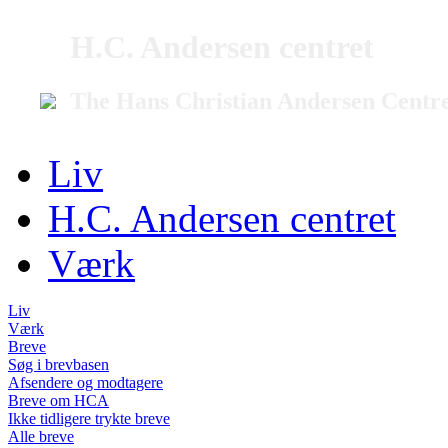
H.C. Andersen centret
The Hans Christian Andersen Centr
Liv
H.C. Andersen centret
Værk
Liv
Værk
Breve
Søg i brevbasen
Afsendere og modtagere
Breve om HCA
Ikke tidligere trykte breve
Alle breve