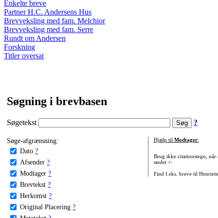
Enkelte breve
Partner H.C. Andersens Hus
Brevveksling med fam. Melchior
Brevveksling med fam. Serre
Rundt om Andersen
Forskning
Titler oversat
Søgning i brevbasen
Søgetekst
?
Søge-afgrænsning:
Hjælp til
Modtager
:
Dato
?
Brug ikke citationstegn, når
Afsender
?
stedet +:
Modtager
?
Find f.eks. breve til Henriet
Brevtekst
?
Herkomst
?
Original Placering
?
Metatekst
?