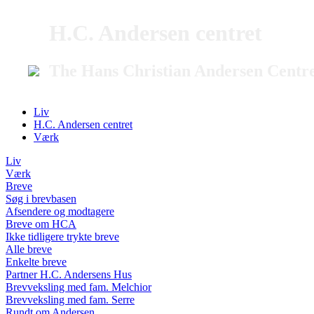
H.C. Andersen centret
The Hans Christian Andersen Centr
Liv
H.C. Andersen centret
Værk
Liv
Værk
Breve
Søg i brevbasen
Afsendere og modtagere
Breve om HCA
Ikke tidligere trykte breve
Alle breve
Enkelte breve
Partner H.C. Andersens Hus
Brevveksling med fam. Melchior
Brevveksling med fam. Serre
Rundt om Andersen