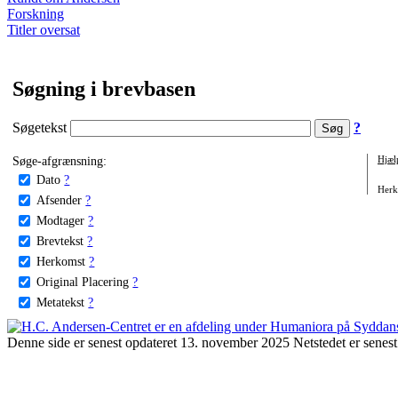
Forskning
Titler oversat
Søgning i brevbasen
Søgetekst
?
Søge-afgrænsning:
Hjæl
Dato
?
Herko
Afsender
?
Modtager
?
Brevtekst
?
Herkomst
?
Original Placering
?
Metatekst
?
Denne side er senest opdateret 13. november 2025 Netstedet er senest