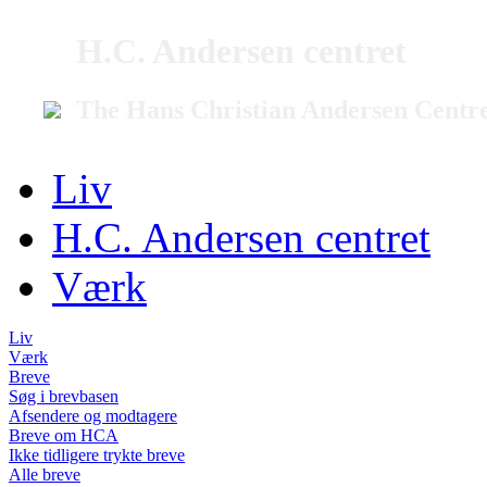
H.C. Andersen centret
The Hans Christian Andersen Centr
Liv
H.C. Andersen centret
Værk
Liv
Værk
Breve
Søg i brevbasen
Afsendere og modtagere
Breve om HCA
Ikke tidligere trykte breve
Alle breve