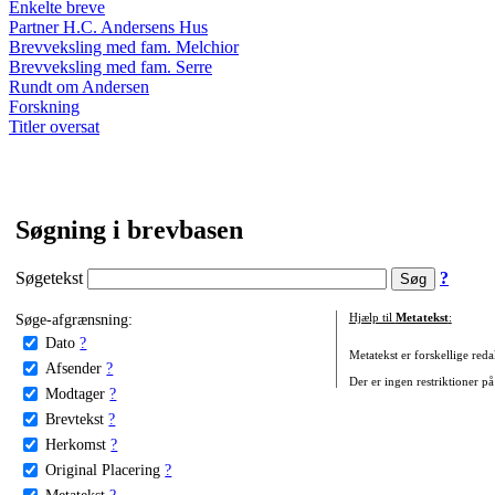
Enkelte breve
Partner H.C. Andersens Hus
Brevveksling med fam. Melchior
Brevveksling med fam. Serre
Rundt om Andersen
Forskning
Titler oversat
Søgning i brevbasen
Søgetekst
?
Søge-afgrænsning:
Hjælp til
Metatekst
:
Dato
?
Metatekst er forskellige reda
Afsender
?
Der er ingen restriktioner på
Modtager
?
Brevtekst
?
Herkomst
?
Original Placering
?
Metatekst
?