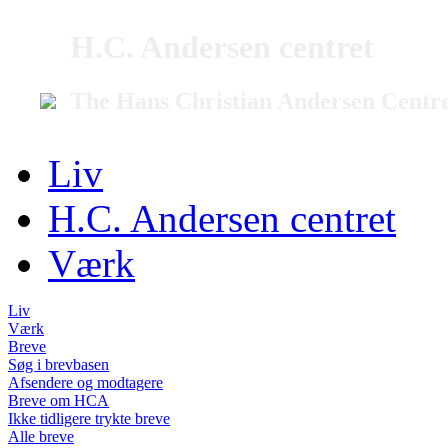
H.C. Andersen centret
The Hans Christian Andersen Centr
Liv
H.C. Andersen centret
Værk
Liv
Værk
Breve
Søg i brevbasen
Afsendere og modtagere
Breve om HCA
Ikke tidligere trykte breve
Alle breve