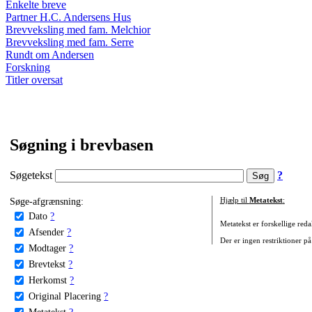
Enkelte breve
Partner H.C. Andersens Hus
Brevveksling med fam. Melchior
Brevveksling med fam. Serre
Rundt om Andersen
Forskning
Titler oversat
Søgning i brevbasen
Søgetekst
?
Søge-afgrænsning:
Hjælp til
Metatekst
:
Dato
?
Metatekst er forskellige reda
Afsender
?
Der er ingen restriktioner på
Modtager
?
Brevtekst
?
Herkomst
?
Original Placering
?
Metatekst
?