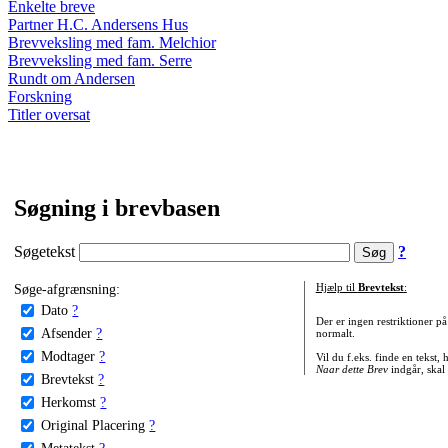
Enkelte breve
Partner H.C. Andersens Hus
Brevveksling med fam. Melchior
Brevveksling med fam. Serre
Rundt om Andersen
Forskning
Titler oversat
Søgning i brevbasen
Søgetekst
?
Søge-afgrænsning:
Hjælp til
Brevtekst
:
Dato
?
Der er ingen restriktioner p
Afsender
?
normalt.
Modtager
?
Vil du f.eks. finde en tekst,
Naar dette Brev
indgår, skal
Brevtekst
?
Herkomst
?
Original Placering
?
Metatekst
?