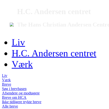
H.C. Andersen centret
The Hans Christian Andersen Centr
Liv
H.C. Andersen centret
Værk
Liv
Værk
Breve
Søg i brevbasen
Afsendere og modtagere
Breve om HCA
Ikke tidligere trykte breve
Alle breve