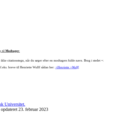
p til
Modtager
:
ikke citationstegn, når du søger efter en modtagers fulde navn. Brug i stedet +:
f.eks. breve til Henriette Wulff sådan her:
+Henriette +Wulff
.
 opdateret 23. februar 2023