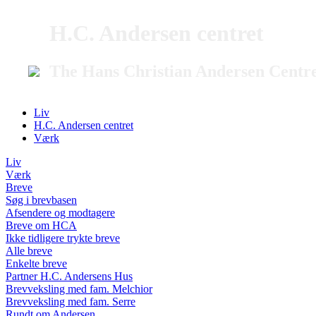
H.C. Andersen centret
The Hans Christian Andersen Centr
Liv
H.C. Andersen centret
Værk
Liv
Værk
Breve
Søg i brevbasen
Afsendere og modtagere
Breve om HCA
Ikke tidligere trykte breve
Alle breve
Enkelte breve
Partner H.C. Andersens Hus
Brevveksling med fam. Melchior
Brevveksling med fam. Serre
Rundt om Andersen