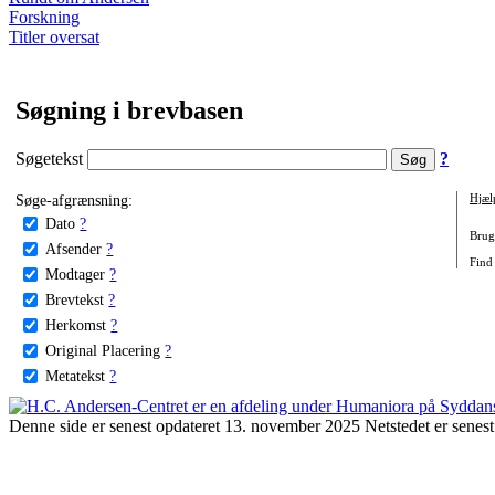
Forskning
Titler oversat
Søgning i brevbasen
Søgetekst
?
Søge-afgrænsning:
Hjæl
Dato
?
Brug 
Afsender
?
Find 
Modtager
?
Brevtekst
?
Herkomst
?
Original Placering
?
Metatekst
?
Denne side er senest opdateret 13. november 2025 Netstedet er senest