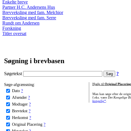
Enkelte breve
Partner H.C. Andersens Hus
Brevveksling med fam. Melchior
Brevveksling med fam. Serre
Rundt om Andersen
Forskning
Titler oversat
Søgning i brevbasen
Søgetekst
?
Søge-afgrænsning:
Hjælp til
Original Placering
Dato
?
Man kan søge efter de origi
Afsender
?
f.eks. være
Det Kongelige Bi
kongelig*
.
Modtager
?
Brevtekst
?
Herkomst
?
Original Placering
?
Metatekst
?