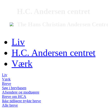
H.C. Andersen centret
The Hans Christian Andersen Centr
Liv
H.C. Andersen centret
Værk
Liv
Værk
Breve
Søg i brevbasen
Afsendere og modtagere
Breve om HCA
Ikke tidligere trykte breve
Alle breve