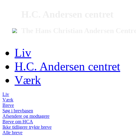
H.C. Andersen centret
The Hans Christian Andersen Centr
Liv
H.C. Andersen centret
Værk
Liv
Værk
Breve
Søg i brevbasen
Afsendere og modtagere
Breve om HCA
Ikke tidligere trykte breve
Alle breve