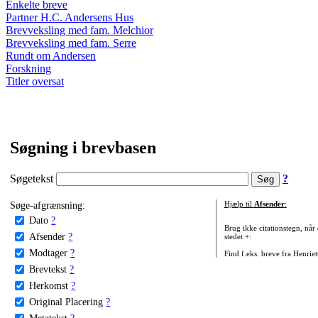
Enkelte breve
Partner H.C. Andersens Hus
Brevveksling med fam. Melchior
Brevveksling med fam. Serre
Rundt om Andersen
Forskning
Titler oversat
Søgning i brevbasen
Søgetekst
?
Søge-afgrænsning:
Hjælp til
Afsender
:
Dato
?
Brug ikke citationstegn, når
Afsender
?
stedet +:
Modtager
?
Find f.eks. breve fra Henrie
Brevtekst
?
Herkomst
?
Original Placering
?
Metatekst
?