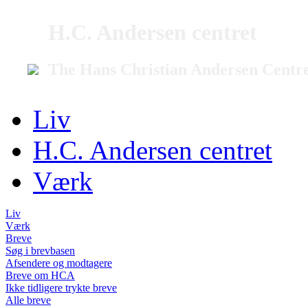
H.C. Andersen centret
The Hans Christian Andersen Centr
Liv
H.C. Andersen centret
Værk
Liv
Værk
Breve
Søg i brevbasen
Afsendere og modtagere
Breve om HCA
Ikke tidligere trykte breve
Alle breve