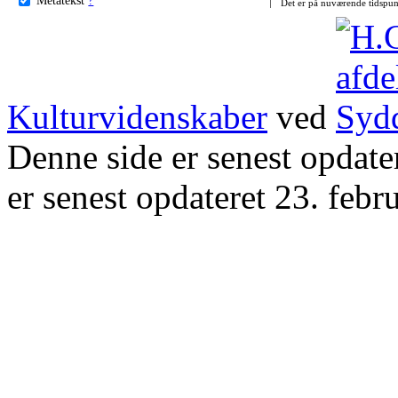
Det er på nuværende tidspun
Kulturvidenskaber
ved
Denne side er senest opdat
er senest opdateret 23. febr