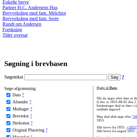
Enkelte breve
Partner H.C. Andersens Hus
Brevveksling med fam. Melchior
Brevveksling med fam. Serre
Rundt om Andersen
Forskning
Titler oversat
Søgning i brevbasen
Søgetekst
?
Søge-afgrænsning:
Hjælp til
Dato
:
Dato
?
Når du søger efter dato er
Afsender
?
(f.eks. er 1855-08-02 den 2
bindestreger skal en dato i c
Modtager
?
undlade søgeord.
Brevtekst
?
Man skal altså søge efter
"18
1855.
Herkomst
?
Alle breve fra 1855:
+1855
Original Placering
?
Alle breve fra august 1855:
Metatekst
?