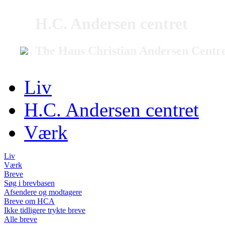
H.C. Andersen centret
The Hans Christian Andersen Centr
Liv
H.C. Andersen centret
Værk
Liv
Værk
Breve
Søg i brevbasen
Afsendere og modtagere
Breve om HCA
Ikke tidligere trykte breve
Alle breve