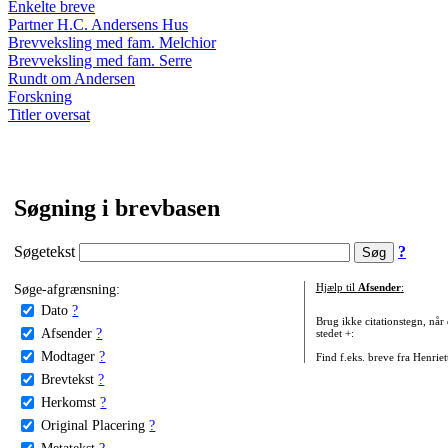
Enkelte breve
Partner H.C. Andersens Hus
Brevveksling med fam. Melchior
Brevveksling med fam. Serre
Rundt om Andersen
Forskning
Titler oversat
Søgning i brevbasen
Søgetekst
?
Søge-afgrænsning:
Hjælp til
Afsender
:
Dato
?
Brug ikke citationstegn, når
Afsender
?
stedet +:
Modtager
?
Find f.eks. breve fra Henrie
Brevtekst
?
Herkomst
?
Original Placering
?
Metatekst
?