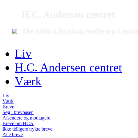
H.C. Andersen centret
The Hans Christian Andersen Centr
Liv
H.C. Andersen centret
Værk
Liv
Værk
Breve
Søg i brevbasen
Afsendere og modtagere
Breve om HCA
Ikke tidligere trykte breve
Alle breve