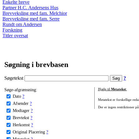
Enkelte breve
Partner H.C. Andersens Hus
Brevveksling med fam. Melchior
Brevveksling med fam. Serre
Rundt om Andersen
Forskning
Titler oversat
Søgning i brevbasen
Søgetekst
?
Søge-afgrænsning:
Hjælp til
Metatekst
:
Dato
?
Metatekst er forskellige reda
Afsender
?
Der er ingen restriktioner på
Modtager
?
Brevtekst
?
Herkomst
?
Original Placering
?
Metatekst
?