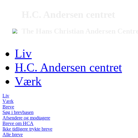
H.C. Andersen centret
The Hans Christian Andersen Centr
Liv
H.C. Andersen centret
Værk
Liv
Værk
Breve
Søg i brevbasen
Afsendere og modtagere
Breve om HCA
Ikke tidligere trykte breve
Alle breve