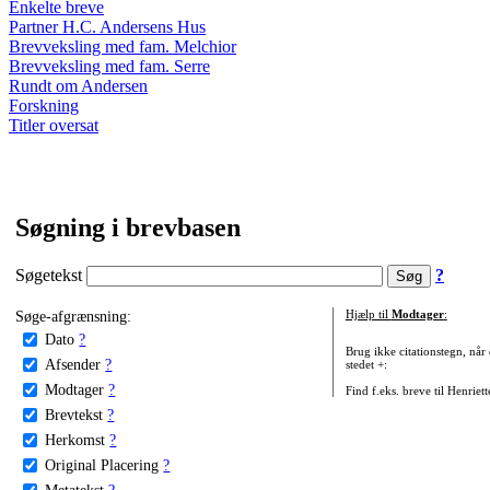
Enkelte breve
Partner H.C. Andersens Hus
Brevveksling med fam. Melchior
Brevveksling med fam. Serre
Rundt om Andersen
Forskning
Titler oversat
Søgning i brevbasen
Søgetekst
?
Søge-afgrænsning:
Hjælp til
Modtager
:
Dato
?
Brug ikke citationstegn, når
Afsender
?
stedet +:
Modtager
?
Find f.eks. breve til Henriet
Brevtekst
?
Herkomst
?
Original Placering
?
Metatekst
?