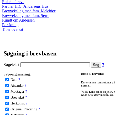
Enkelte breve
Partner H.C. Andersens Hus
Brevveksling med fam. Melchior
Brevveksling med fam. Serre
Rundt om Andersen
Forskning
Titler oversat
Søgning i brevbasen
Søgetekst
?
Søge-afgrænsning:
Hjælp til
Brevtekst
:
Dato
?
Der er ingen restriktioner p
Afsender
?
normalt.
Modtager
?
Vil du f.eks. finde en tekst,
Naar dette Brev
indgår, skal
Brevtekst
?
Herkomst
?
Original Placering
?
Metatekst
?