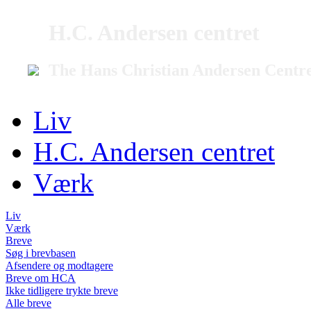
H.C. Andersen centret
The Hans Christian Andersen Centr
Liv
H.C. Andersen centret
Værk
Liv
Værk
Breve
Søg i brevbasen
Afsendere og modtagere
Breve om HCA
Ikke tidligere trykte breve
Alle breve