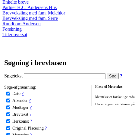
Enkelte breve
Partner H.C. Andersens Hus
Brevveksling med fam. Melchior
Brevveksling med fam. Serre
Rundt om Andersen
Forskning
Titler oversat
Søgning i brevbasen
Søgetekst
?
Søge-afgrænsning:
Hjælp til
Metatekst
:
Dato
?
Metatekst er forskellige reda
Afsender
?
Der er ingen restriktioner på
Modtager
?
Brevtekst
?
Herkomst
?
Original Placering
?
Metatekst
?