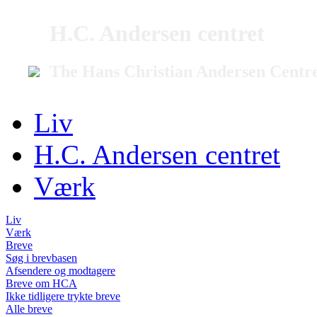
H.C. Andersen centret
The Hans Christian Andersen Centr
Liv
H.C. Andersen centret
Værk
Liv
Værk
Breve
Søg i brevbasen
Afsendere og modtagere
Breve om HCA
Ikke tidligere trykte breve
Alle breve