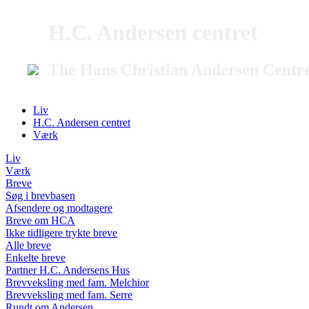
H.C. Andersen centret
The Hans Christian Andersen Centr
Liv
H.C. Andersen centret
Værk
Liv
Værk
Breve
Søg i brevbasen
Afsendere og modtagere
Breve om HCA
Ikke tidligere trykte breve
Alle breve
Enkelte breve
Partner H.C. Andersens Hus
Brevveksling med fam. Melchior
Brevveksling med fam. Serre
Rundt om Andersen