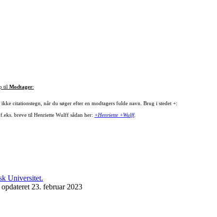
p til
Modtager
:
ikke citationstegn, når du søger efter en modtagers fulde navn. Brug i stedet +:
f.eks. breve til Henriette Wulff sådan her:
+Henriette +Wulff
.
 opdateret 23. februar 2023