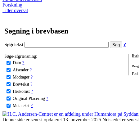
Forskning
Titler oversat
Søgning i brevbasen
Søgetekst
?
Søge-afgrænsning:
Hjæl
Dato
?
Brug 
Afsender
?
Find 
Modtager
?
Brevtekst
?
Herkomst
?
Original Placering
?
Metatekst
?
Denne side er senest opdateret 13. november 2025 Netstedet er senest