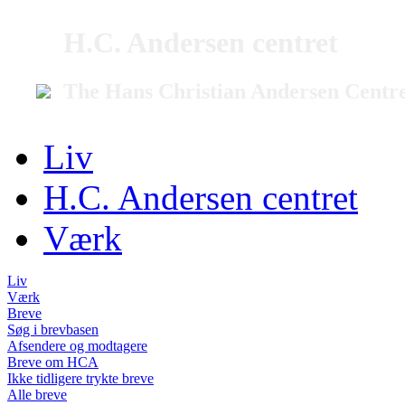
H.C. Andersen centret
The Hans Christian Andersen Centr
Liv
H.C. Andersen centret
Værk
Liv
Værk
Breve
Søg i brevbasen
Afsendere og modtagere
Breve om HCA
Ikke tidligere trykte breve
Alle breve