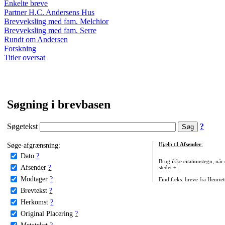
Enkelte breve
Partner H.C. Andersens Hus
Brevveksling med fam. Melchior
Brevveksling med fam. Serre
Rundt om Andersen
Forskning
Titler oversat
Søgning i brevbasen
Søgetekst
?
Søge-afgrænsning:
Hjælp til
Afsender
:
Dato
?
Brug ikke citationstegn, når
Afsender
?
stedet +:
Modtager
?
Find f.eks. breve fra Henrie
Brevtekst
?
Herkomst
?
Original Placering
?
Metatekst
?