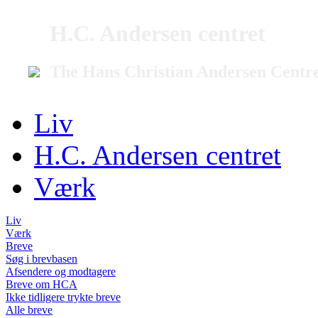
H.C. Andersen centret
The Hans Christian Andersen Centr
Liv
H.C. Andersen centret
Værk
Liv
Værk
Breve
Søg i brevbasen
Afsendere og modtagere
Breve om HCA
Ikke tidligere trykte breve
Alle breve