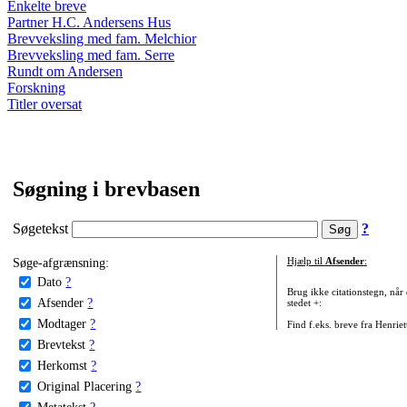
Enkelte breve
Partner H.C. Andersens Hus
Brevveksling med fam. Melchior
Brevveksling med fam. Serre
Rundt om Andersen
Forskning
Titler oversat
Søgning i brevbasen
Søgetekst
?
Søge-afgrænsning:
Hjælp til
Afsender
:
Dato
?
Brug ikke citationstegn, når
Afsender
?
stedet +:
Modtager
?
Find f.eks. breve fra Henrie
Brevtekst
?
Herkomst
?
Original Placering
?
Metatekst
?