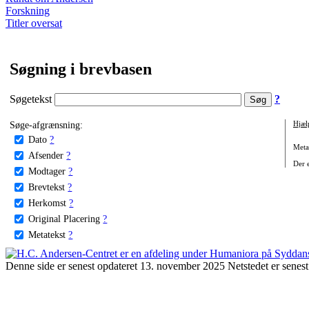
Forskning
Titler oversat
Søgning i brevbasen
Søgetekst
?
Søge-afgrænsning:
Hjæl
Dato
?
Metat
Afsender
?
Der e
Modtager
?
Brevtekst
?
Herkomst
?
Original Placering
?
Metatekst
?
Denne side er senest opdateret 13. november 2025 Netstedet er senest