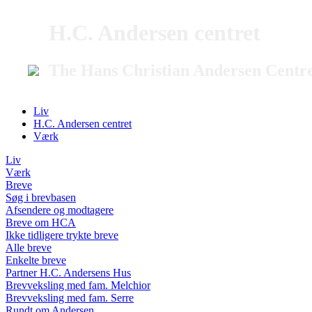
H.C. Andersen centret
The Hans Christian Andersen Centr
Liv
H.C. Andersen centret
Værk
Liv
Værk
Breve
Søg i brevbasen
Afsendere og modtagere
Breve om HCA
Ikke tidligere trykte breve
Alle breve
Enkelte breve
Partner H.C. Andersens Hus
Brevveksling med fam. Melchior
Brevveksling med fam. Serre
Rundt om Andersen