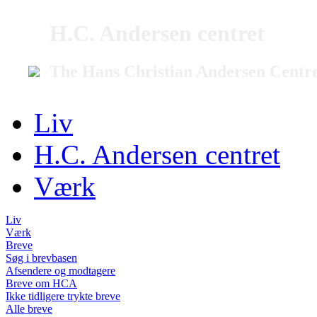
H.C. Andersen centret
The Hans Christian Andersen Centr
Liv
H.C. Andersen centret
Værk
Liv
Værk
Breve
Søg i brevbasen
Afsendere og modtagere
Breve om HCA
Ikke tidligere trykte breve
Alle breve