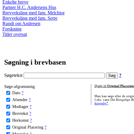
Enkelte breve
Partner H.C. Andersens Hus
Brevveksling med fam. Melchior
Brevveksling med fam. Serre
Rundt om Andersen
Forskning
Titler oversat
Søgning i brevbasen
Søgetekst
?
Søge-afgrænsning:
Hjælp til
Original Placering
Dato
?
Man kan søge efter de origi
Afsender
?
f.eks. være
Det Kongelige Bi
kongelig*
.
Modtager
?
Brevtekst
?
Herkomst
?
Original Placering
?
Metatekst
?