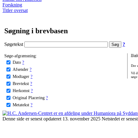
Forskning
Titler oversat
Søgning i brevbasen
Søgetekst
?
Søge-afgrænsning:
Hjæl
Dato
?
Der 
Afsender
?
Vil d
Modtager
?
søge
Brevtekst
?
Herkomst
?
Original Placering
?
Metatekst
?
Denne side er senest opdateret 13. november 2025 Netstedet er senest