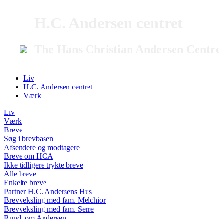
H.C. Andersen centret
The Hans Christian Andersen Centr
Liv
H.C. Andersen centret
Værk
Liv
Værk
Breve
Søg i brevbasen
Afsendere og modtagere
Breve om HCA
Ikke tidligere trykte breve
Alle breve
Enkelte breve
Partner H.C. Andersens Hus
Brevveksling med fam. Melchior
Brevveksling med fam. Serre
Rundt om Andersen