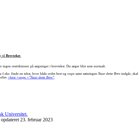
p til
Brevtekst
:
er ingen restriktioner på søgninger i brevtekst. Du søger blot som normalt.
u f.eks. finde en tekst, hvor både ordet
hest
og
vogn
samt sætningen
Naar dette Brev
indgår, skal
 efter
+hest +vogn +"Naar dette Brev"
.
 opdateret 23. februar 2023