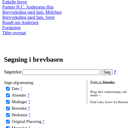
Enkelte breve
Partner H.C. Andersens Hus
Brevveksling med fam. Melchior
Brevveksling med fam. Serre
Rundt om Andersen
Forskning
Titler oversat
Søgning i brevbasen
Søgetekst
?
Søge-afgrænsning:
Hjælp til
Afsender
:
Dato
?
Brug ikke citationstegn, når
Afsender
?
stedet +:
Modtager
?
Find f.eks. breve fra Henrie
Brevtekst
?
Herkomst
?
Original Placering
?
Metatekst
?