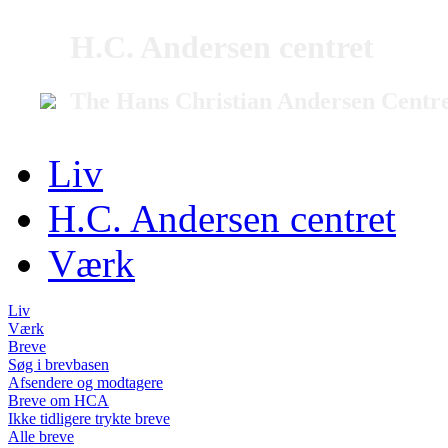
H.C. Andersen centret
The Hans Christian Andersen Centr
Liv
H.C. Andersen centret
Værk
Liv
Værk
Breve
Søg i brevbasen
Afsendere og modtagere
Breve om HCA
Ikke tidligere trykte breve
Alle breve