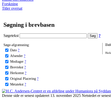
Forskning
Titler oversat
Søgning i brevbasen
Søgetekst
?
Søge-afgrænsning:
Hjæl
Dato
?
Herko
Afsender
?
Modtager
?
Brevtekst
?
Herkomst
?
Original Placering
?
Metatekst
?
Denne side er senest opdateret 13. november 2025 Netstedet er senest