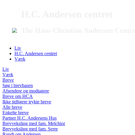
H.C. Andersen centret
The Hans Christian Andersen Centr
Liv
H.C. Andersen centret
Værk
Liv
Værk
Breve
Søg i brevbasen
Afsendere og modtagere
Breve om HCA
Ikke tidligere trykte breve
Alle breve
Enkelte breve
Partner H.C. Andersens Hus
Brevveksling med fam. Melchior
Brevveksling med fam. Serre
Rundt om Andersen