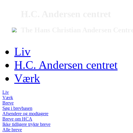
H.C. Andersen centret
The Hans Christian Andersen Centr
Liv
H.C. Andersen centret
Værk
Liv
Værk
Breve
Søg i brevbasen
Afsendere og modtagere
Breve om HCA
Ikke tidligere trykte breve
Alle breve