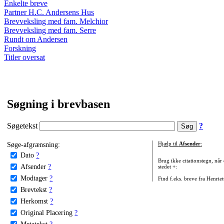
Enkelte breve
Partner H.C. Andersens Hus
Brevveksling med fam. Melchior
Brevveksling med fam. Serre
Rundt om Andersen
Forskning
Titler oversat
Søgning i brevbasen
Søgetekst
?
Søge-afgrænsning:
Hjælp til
Afsender
:
Dato
?
Brug ikke citationstegn, når
Afsender
?
stedet +:
Modtager
?
Find f.eks. breve fra Henrie
Brevtekst
?
Herkomst
?
Original Placering
?
Metatekst
?