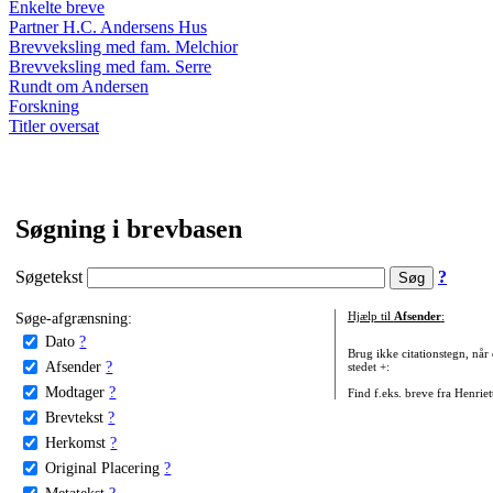
Enkelte breve
Partner H.C. Andersens Hus
Brevveksling med fam. Melchior
Brevveksling med fam. Serre
Rundt om Andersen
Forskning
Titler oversat
Søgning i brevbasen
Søgetekst
?
Søge-afgrænsning:
Hjælp til
Afsender
:
Dato
?
Brug ikke citationstegn, når
Afsender
?
stedet +:
Modtager
?
Find f.eks. breve fra Henrie
Brevtekst
?
Herkomst
?
Original Placering
?
Metatekst
?