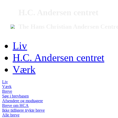
H.C. Andersen centret
The Hans Christian Andersen Centr
Liv
H.C. Andersen centret
Værk
Liv
Værk
Breve
Søg i brevbasen
Afsendere og modtagere
Breve om HCA
Ikke tidligere trykte breve
Alle breve