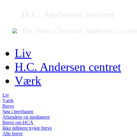
H.C. Andersen centret
The Hans Christian Andersen Centr
Liv
H.C. Andersen centret
Værk
Liv
Værk
Breve
Søg i brevbasen
Afsendere og modtagere
Breve om HCA
Ikke tidligere trykte breve
Alle breve