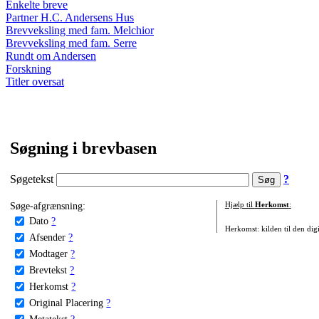
Enkelte breve
Partner H.C. Andersens Hus
Brevveksling med fam. Melchior
Brevveksling med fam. Serre
Rundt om Andersen
Forskning
Titler oversat
Søgning i brevbasen
Søgetekst
?
Søge-afgrænsning:
Hjælp til
Herkomst
:
Dato
?
Herkomst: kilden til den digi
Afsender
?
Modtager
?
Brevtekst
?
Herkomst
?
Original Placering
?
Metatekst
?