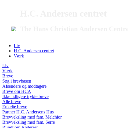
H.C. Andersen centret
The Hans Christian Andersen Centr
Liv
H.C. Andersen centret
Værk
Liv
Værk
Breve
Søg i brevbasen
Afsendere og modtagere
Breve om HCA
Ikke tidligere trykte breve
Alle breve
Enkelte breve
Partner H.C. Andersens Hus
Brevveksling med fam. Melchior
Brevveksling med fam. Serre
Rundt om Andersen