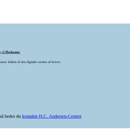
p til
Herkomst
:
mst: kilden til den digitale version af brevet.
e så bedes du
kontakte H.C. Andersen-Centret