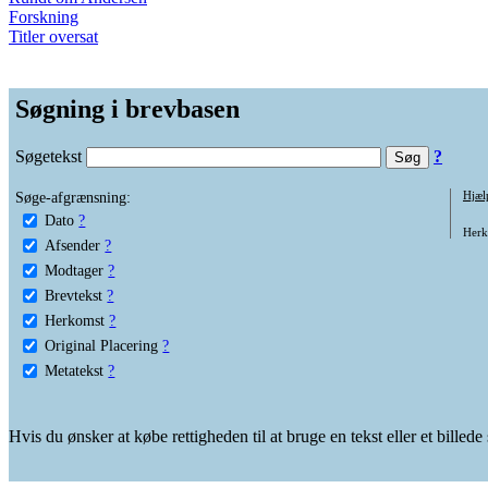
Forskning
Titler oversat
Søgning i brevbasen
Søgetekst
?
Søge-afgrænsning:
Hjæl
Dato
?
Herko
Afsender
?
Modtager
?
Brevtekst
?
Herkomst
?
Original Placering
?
Metatekst
?
Hvis du ønsker at købe rettigheden til at bruge en tekst eller et billed