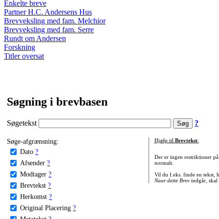
Enkelte breve
Partner H.C. Andersens Hus
Brevveksling med fam. Melchior
Brevveksling med fam. Serre
Rundt om Andersen
Forskning
Titler oversat
Søgning i brevbasen
Søgetekst
?
Søge-afgrænsning:
Hjælp til
Brevtekst
:
Dato
?
Der er ingen restriktioner p
Afsender
?
normalt.
Modtager
?
Vil du f.eks. finde en tekst,
Naar dette Brev
indgår, skal
Brevtekst
?
Herkomst
?
Original Placering
?
Metatekst
?