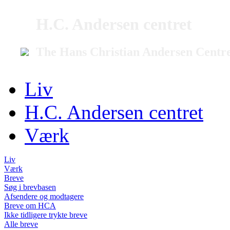
H.C. Andersen centret
The Hans Christian Andersen Centr
Liv
H.C. Andersen centret
Værk
Liv
Værk
Breve
Søg i brevbasen
Afsendere og modtagere
Breve om HCA
Ikke tidligere trykte breve
Alle breve