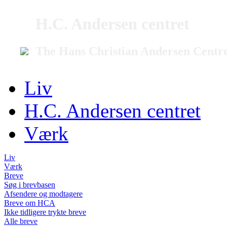
H.C. Andersen centret
The Hans Christian Andersen Centr
Liv
H.C. Andersen centret
Værk
Liv
Værk
Breve
Søg i brevbasen
Afsendere og modtagere
Breve om HCA
Ikke tidligere trykte breve
Alle breve