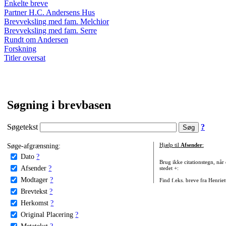
Enkelte breve
Partner H.C. Andersens Hus
Brevveksling med fam. Melchior
Brevveksling med fam. Serre
Rundt om Andersen
Forskning
Titler oversat
Søgning i brevbasen
Søgetekst
?
Søge-afgrænsning:
Hjælp til
Afsender
:
Dato
?
Brug ikke citationstegn, når
Afsender
?
stedet +:
Modtager
?
Find f.eks. breve fra Henrie
Brevtekst
?
Herkomst
?
Original Placering
?
Metatekst
?