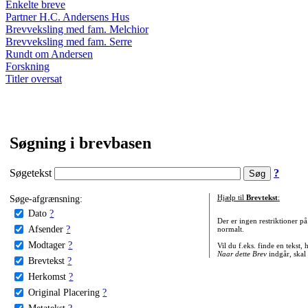
Enkelte breve
Partner H.C. Andersens Hus
Brevveksling med fam. Melchior
Brevveksling med fam. Serre
Rundt om Andersen
Forskning
Titler oversat
Søgning i brevbasen
Søgetekst
?
Søge-afgrænsning:
Hjælp til
Brevtekst
:
Dato
?
Der er ingen restriktioner p
Afsender
?
normalt.
Modtager
?
Vil du f.eks. finde en tekst,
Naar dette Brev
indgår, skal
Brevtekst
?
Herkomst
?
Original Placering
?
Metatekst
?