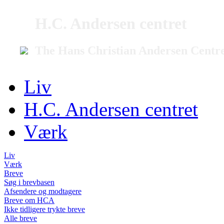
H.C. Andersen centret
The Hans Christian Andersen Centr
Liv
H.C. Andersen centret
Værk
Liv
Værk
Breve
Søg i brevbasen
Afsendere og modtagere
Breve om HCA
Ikke tidligere trykte breve
Alle breve