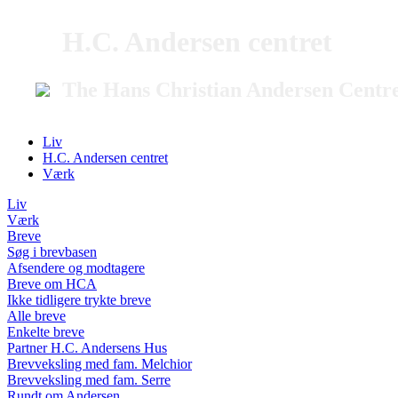
H.C. Andersen centret
The Hans Christian Andersen Centr
Liv
H.C. Andersen centret
Værk
Liv
Værk
Breve
Søg i brevbasen
Afsendere og modtagere
Breve om HCA
Ikke tidligere trykte breve
Alle breve
Enkelte breve
Partner H.C. Andersens Hus
Brevveksling med fam. Melchior
Brevveksling med fam. Serre
Rundt om Andersen