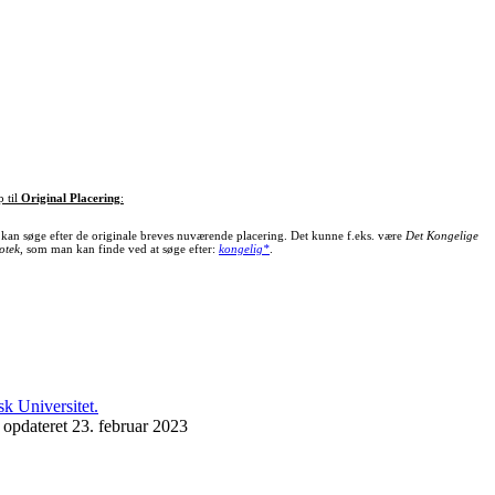
p til
Original Placering
:
kan søge efter de originale breves nuværende placering. Det kunne f.eks. være
Det Kongelige
otek
, som man kan finde ved at søge efter:
kongelig*
.
 opdateret 23. februar 2023