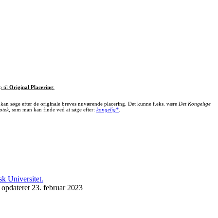
p til
Original Placering
:
kan søge efter de originale breves nuværende placering. Det kunne f.eks. være
Det Kongelige
otek
, som man kan finde ved at søge efter:
kongelig*
.
 opdateret 23. februar 2023