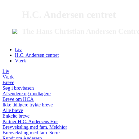
H.C. Andersen centret
The Hans Christian Andersen Centr
Liv
H.C. Andersen centret
Værk
Liv
Værk
Breve
Søg i brevbasen
Afsendere og modtagere
Breve om HCA
Ikke tidligere trykte breve
Alle breve
Enkelte breve
Partner H.C. Andersens Hus
Brevveksling med fam. Melchior
Brevveksling med fam. Serre
Rundt om Andersen