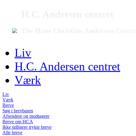
H.C. Andersen centret
The Hans Christian Andersen Centr
Liv
H.C. Andersen centret
Værk
Liv
Værk
Breve
Søg i brevbasen
Afsendere og modtagere
Breve om HCA
Ikke tidligere trykte breve
Alle breve