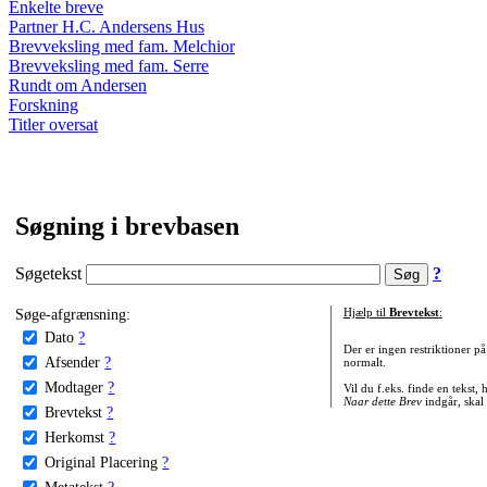
Enkelte breve
Partner H.C. Andersens Hus
Brevveksling med fam. Melchior
Brevveksling med fam. Serre
Rundt om Andersen
Forskning
Titler oversat
Søgning i brevbasen
Søgetekst
?
Søge-afgrænsning:
Hjælp til
Brevtekst
:
Dato
?
Der er ingen restriktioner p
Afsender
?
normalt.
Modtager
?
Vil du f.eks. finde en tekst,
Naar dette Brev
indgår, skal
Brevtekst
?
Herkomst
?
Original Placering
?
Metatekst
?