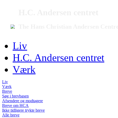
H.C. Andersen centret
The Hans Christian Andersen Centr
Liv
H.C. Andersen centret
Værk
Liv
Værk
Breve
Søg i brevbasen
Afsendere og modtagere
Breve om HCA
Ikke tidligere trykte breve
Alle breve