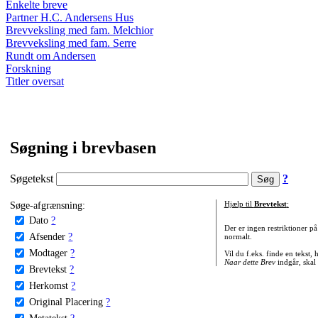
Enkelte breve
Partner H.C. Andersens Hus
Brevveksling med fam. Melchior
Brevveksling med fam. Serre
Rundt om Andersen
Forskning
Titler oversat
Søgning i brevbasen
Søgetekst
?
Søge-afgrænsning:
Hjælp til
Brevtekst
:
Dato
?
Der er ingen restriktioner p
Afsender
?
normalt.
Modtager
?
Vil du f.eks. finde en tekst,
Naar dette Brev
indgår, skal
Brevtekst
?
Herkomst
?
Original Placering
?
Metatekst
?