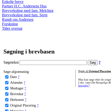
Enkelte breve
Partner H.C. Andersens Hus
Brevveksling med fam. Melchior
Brevveksling med fam. Serre
Rundt om Andersen
Forskning
Titler oversat
Søgning i brevbasen
Søgetekst
?
Søge-afgrænsning:
Hjælp til
Original Placering
Dato
?
Man kan søge efter de origi
Afsender
?
f.eks. være
Det Kongelige Bi
kongelig*
.
Modtager
?
Brevtekst
?
Herkomst
?
Original Placering
?
Metatekst
?