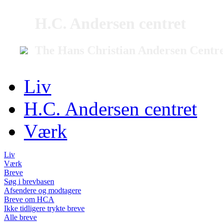
H.C. Andersen centret
The Hans Christian Andersen Centr
Liv
H.C. Andersen centret
Værk
Liv
Værk
Breve
Søg i brevbasen
Afsendere og modtagere
Breve om HCA
Ikke tidligere trykte breve
Alle breve