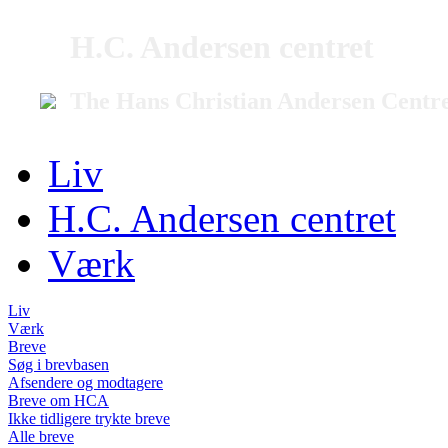
H.C. Andersen centret
The Hans Christian Andersen Centr
Liv
H.C. Andersen centret
Værk
Liv
Værk
Breve
Søg i brevbasen
Afsendere og modtagere
Breve om HCA
Ikke tidligere trykte breve
Alle breve