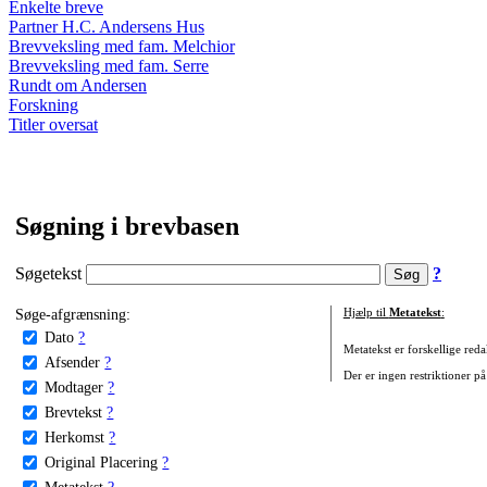
Enkelte breve
Partner H.C. Andersens Hus
Brevveksling med fam. Melchior
Brevveksling med fam. Serre
Rundt om Andersen
Forskning
Titler oversat
Søgning i brevbasen
Søgetekst
?
Søge-afgrænsning:
Hjælp til
Metatekst
:
Dato
?
Metatekst er forskellige reda
Afsender
?
Der er ingen restriktioner på
Modtager
?
Brevtekst
?
Herkomst
?
Original Placering
?
Metatekst
?