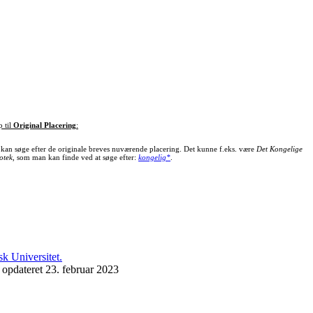
p til
Original Placering
:
kan søge efter de originale breves nuværende placering. Det kunne f.eks. være
Det Kongelige
otek
, som man kan finde ved at søge efter:
kongelig*
.
 opdateret 23. februar 2023