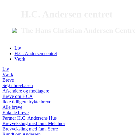
H.C. Andersen centret
The Hans Christian Andersen Centr
Liv
H.C. Andersen centret
Værk
Liv
Værk
Breve
Søg i brevbasen
Afsendere og modtagere
Breve om HCA
Ikke tidligere trykte breve
Alle breve
Enkelte breve
Partner H.C. Andersens Hus
Brevveksling med fam. Melchior
Brevveksling med fam. Serre
Rundt om Andersen