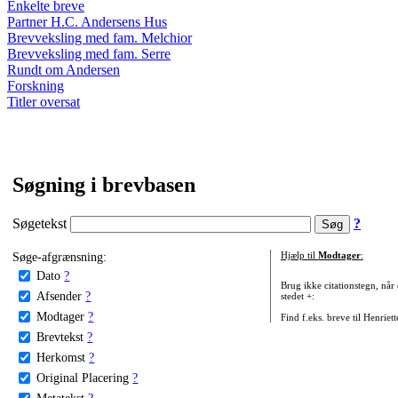
Enkelte breve
Partner H.C. Andersens Hus
Brevveksling med fam. Melchior
Brevveksling med fam. Serre
Rundt om Andersen
Forskning
Titler oversat
Søgning i brevbasen
Søgetekst
?
Søge-afgrænsning:
Hjælp til
Modtager
:
Dato
?
Brug ikke citationstegn, når
Afsender
?
stedet +:
Modtager
?
Find f.eks. breve til Henriet
Brevtekst
?
Herkomst
?
Original Placering
?
Metatekst
?