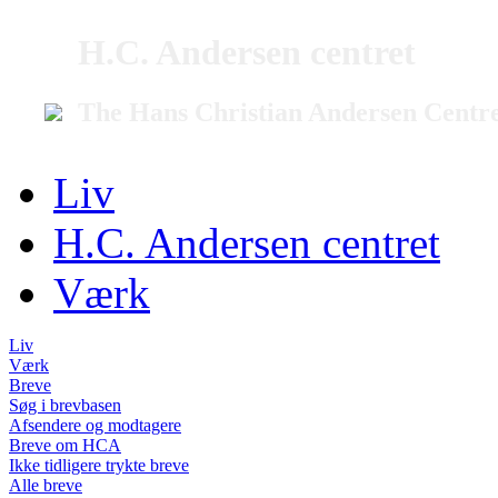
H.C. Andersen centret
The Hans Christian Andersen Centr
Liv
H.C. Andersen centret
Værk
Liv
Værk
Breve
Søg i brevbasen
Afsendere og modtagere
Breve om HCA
Ikke tidligere trykte breve
Alle breve