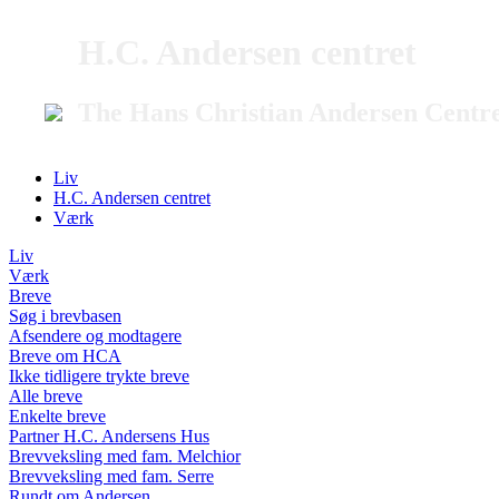
H.C. Andersen centret
The Hans Christian Andersen Centr
Liv
H.C. Andersen centret
Værk
Liv
Værk
Breve
Søg i brevbasen
Afsendere og modtagere
Breve om HCA
Ikke tidligere trykte breve
Alle breve
Enkelte breve
Partner H.C. Andersens Hus
Brevveksling med fam. Melchior
Brevveksling med fam. Serre
Rundt om Andersen