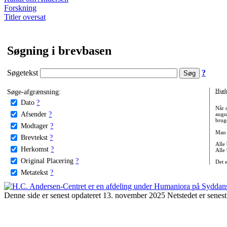
Forskning
Titler oversat
Søgning i brevbasen
Søgetekst
?
Søge-afgrænsning:
Hjæl
Dato
?
Når 
Afsender
?
augu
bruge
Modtager
?
Man 
Brevtekst
?
Alle
Herkomst
?
Alle
Original Placering
?
Det 
Metatekst
?
Denne side er senest opdateret 13. november 2025 Netstedet er senest