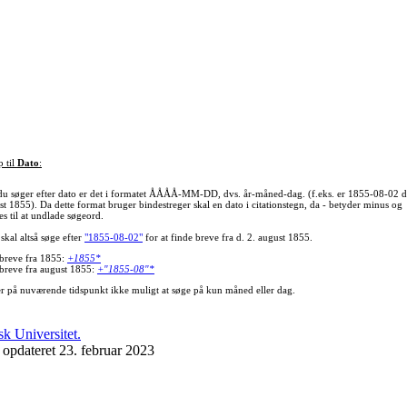
p til
Dato
:
du søger efter dato er det i formatet ÅÅÅÅ-MM-DD, dvs. år-måned-dag. (f.eks. er 1855-08-02 d
st 1855). Da dette format bruger bindestreger skal en dato i citationstegn, da - betyder minus og
s til at undlade søgeord.
skal altså søge efter
"1855-08-02"
for at finde breve fra d. 2. august 1855.
 breve fra 1855:
+1855*
 breve fra august 1855:
+"1855-08"*
er på nuværende tidspunkt ikke muligt at søge på kun måned eller dag.
 opdateret 23. februar 2023