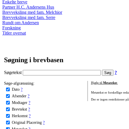
Enkelte breve
Partner H.C. Andersens Hus
Brevveksling med fam. Melchior
Brevveksling med fam. Serre
Rundt om Andersen
Forskning
Titler oversat
Søgning i brevbasen
Søgetekst
?
Søge-afgrænsning:
Hjælp til
Metatekst
:
Dato
?
Metatekst er forskellige reda
Afsender
?
Der er ingen restriktioner på
Modtager
?
Brevtekst
?
Herkomst
?
Original Placering
?
Metatekst
?