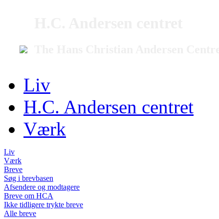
H.C. Andersen centret
The Hans Christian Andersen Centr
Liv
H.C. Andersen centret
Værk
Liv
Værk
Breve
Søg i brevbasen
Afsendere og modtagere
Breve om HCA
Ikke tidligere trykte breve
Alle breve