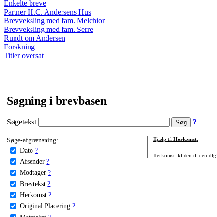
Enkelte breve
Partner H.C. Andersens Hus
Brevveksling med fam. Melchior
Brevveksling med fam. Serre
Rundt om Andersen
Forskning
Titler oversat
Søgning i brevbasen
Søgetekst
?
Søge-afgrænsning:
Hjælp til
Herkomst
:
Dato
?
Herkomst: kilden til den digi
Afsender
?
Modtager
?
Brevtekst
?
Herkomst
?
Original Placering
?
Metatekst
?