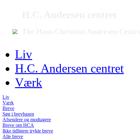
H.C. Andersen centret
The Hans Christian Andersen Centr
Liv
H.C. Andersen centret
Værk
Liv
Værk
Breve
Søg i brevbasen
Afsendere og modtagere
Breve om HCA
Ikke tidligere trykte breve
Alle breve