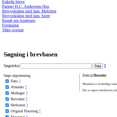
Enkelte breve
Partner H.C. Andersens Hus
Brevveksling med fam. Melchior
Brevveksling med fam. Serre
Rundt om Andersen
Forskning
Titler oversat
Søgning i brevbasen
Søgetekst
?
Søge-afgrænsning:
Hjælp til
Metatekst
:
Dato
?
Metatekst er forskellige reda
Afsender
?
Der er ingen restriktioner på
Modtager
?
Brevtekst
?
Herkomst
?
Original Placering
?
Metatekst
?