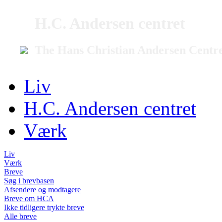
H.C. Andersen centret
The Hans Christian Andersen Centr
Liv
H.C. Andersen centret
Værk
Liv
Værk
Breve
Søg i brevbasen
Afsendere og modtagere
Breve om HCA
Ikke tidligere trykte breve
Alle breve