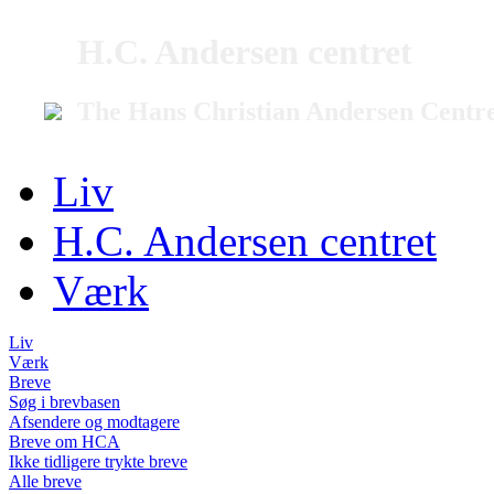
H.C. Andersen centret
The Hans Christian Andersen Centr
Liv
H.C. Andersen centret
Værk
Liv
Værk
Breve
Søg i brevbasen
Afsendere og modtagere
Breve om HCA
Ikke tidligere trykte breve
Alle breve