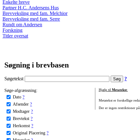
Enkelte breve
Partner H.C. Andersens Hus
Brevveksling med fam. Melchior
Brevveksling med fam. Serre
Rundt om Andersen
Forskning
Titler oversat
Søgning i brevbasen
Søgetekst
?
Søge-afgrænsning:
Hjælp til
Metatekst
:
Dato
?
Metatekst er forskellige reda
Afsender
?
Der er ingen restriktioner på
Modtager
?
Brevtekst
?
Herkomst
?
Original Placering
?
Metatekst
?