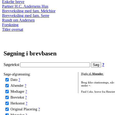
Enkelte breve
Partner H.C. Andersens Hus
Brevveksling med fam. Melchior
Brevveksling med fam. Serre
Rundt om Andersen
Forskning
Titler oversat
Søgning i brevbasen
Søgetekst
?
Søge-afgrænsning:
Hjælp til
Afsender
:
Dato
?
Brug ikke citationstegn, når
Afsender
?
stedet +:
Modtager
?
Find f.eks. breve fra Henrie
Brevtekst
?
Herkomst
?
Original Placering
?
Metatekst
?