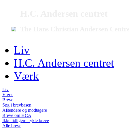
H.C. Andersen centret
The Hans Christian Andersen Centr
Liv
H.C. Andersen centret
Værk
Liv
Værk
Breve
Søg i brevbasen
Afsendere og modtagere
Breve om HCA
Ikke tidligere trykte breve
Alle breve