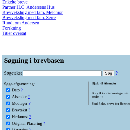
Enkelte breve
Partner H.C. Andersens Hus
Brevveksling med fam. Melchior
Brevveksling med fam. Serre
Rundt om Andersen
Forskning
Titler oversat
Søgning i brevbasen
Søgetekst
?
Søge-afgrænsning:
Hjælp til
Afsender
:
Dato
?
Brug ikke citationstegn, når
Afsender
?
stedet +:
Modtager
?
Find f.eks. breve fra Henrie
Brevtekst
?
Herkomst
?
Original Placering
?
Metatekst
?