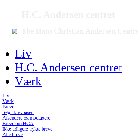
H.C. Andersen centret
The Hans Christian Andersen Centr
Liv
H.C. Andersen centret
Værk
Liv
Værk
Breve
Søg i brevbasen
Afsendere og modtagere
Breve om HCA
Ikke tidligere trykte breve
Alle breve