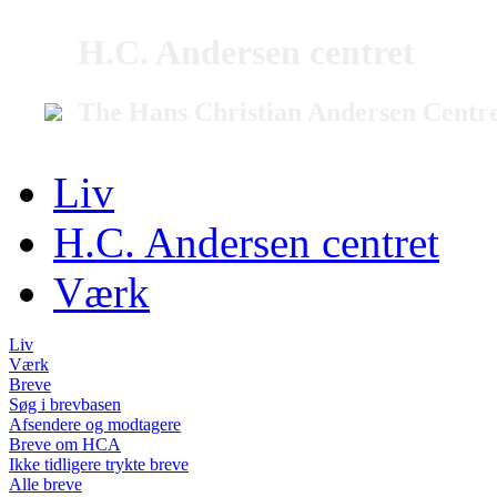
H.C. Andersen centret
The Hans Christian Andersen Centr
Liv
H.C. Andersen centret
Værk
Liv
Værk
Breve
Søg i brevbasen
Afsendere og modtagere
Breve om HCA
Ikke tidligere trykte breve
Alle breve