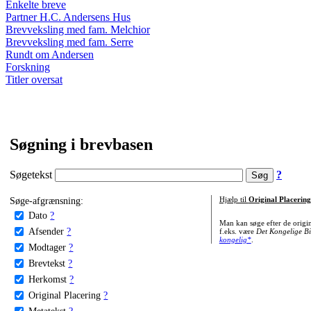
Enkelte breve
Partner H.C. Andersens Hus
Brevveksling med fam. Melchior
Brevveksling med fam. Serre
Rundt om Andersen
Forskning
Titler oversat
Søgning i brevbasen
Søgetekst
?
Søge-afgrænsning:
Hjælp til
Original Placering
Dato
?
Man kan søge efter de origi
Afsender
?
f.eks. være
Det Kongelige Bi
kongelig*
.
Modtager
?
Brevtekst
?
Herkomst
?
Original Placering
?
Metatekst
?