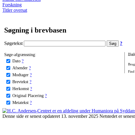
Forskning
Titler oversat
Søgning i brevbasen
Søgetekst
?
Søge-afgrænsning:
Hjæl
Dato
?
Brug 
Afsender
?
Find 
Modtager
?
Brevtekst
?
Herkomst
?
Original Placering
?
Metatekst
?
Denne side er senest opdateret 13. november 2025 Netstedet er senest