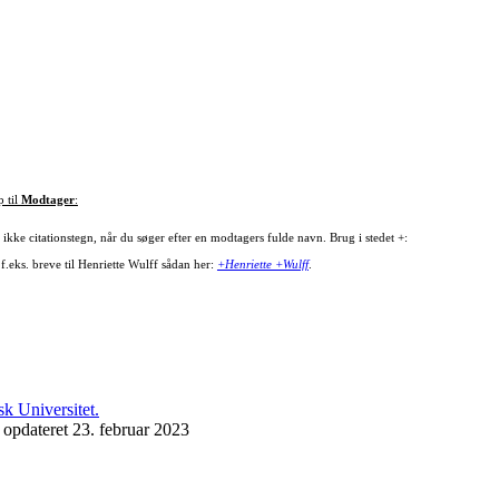
p til
Modtager
:
ikke citationstegn, når du søger efter en modtagers fulde navn. Brug i stedet +:
f.eks. breve til Henriette Wulff sådan her:
+Henriette +Wulff
.
 opdateret 23. februar 2023