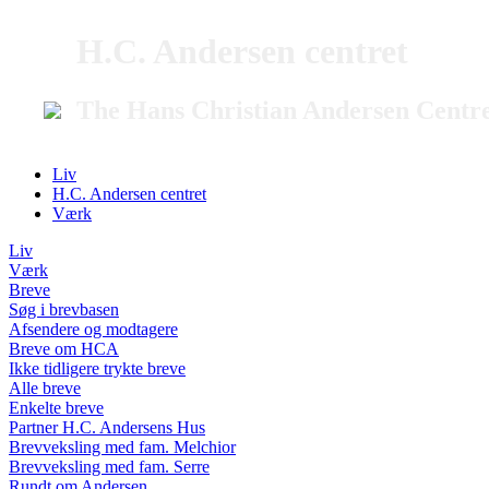
H.C. Andersen centret
The Hans Christian Andersen Centr
Liv
H.C. Andersen centret
Værk
Liv
Værk
Breve
Søg i brevbasen
Afsendere og modtagere
Breve om HCA
Ikke tidligere trykte breve
Alle breve
Enkelte breve
Partner H.C. Andersens Hus
Brevveksling med fam. Melchior
Brevveksling med fam. Serre
Rundt om Andersen