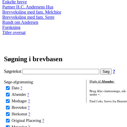
Enkelte breve
Partner H.C. Andersens Hus
Brevveksling med fam. Melchior
Brevveksling med fam. Serre
Rundt om Andersen
Forskning
Titler oversat
Søgning i brevbasen
Søgetekst
?
Søge-afgrænsning:
Hjælp til
Afsender
:
Dato
?
Brug ikke citationstegn, når
Afsender
?
stedet +:
Modtager
?
Find f.eks. breve fra Henrie
Brevtekst
?
Herkomst
?
Original Placering
?
Metatekst
?