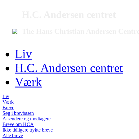
H.C. Andersen centret
The Hans Christian Andersen Centr
Liv
H.C. Andersen centret
Værk
Liv
Værk
Breve
Søg i brevbasen
Afsendere og modtagere
Breve om HCA
Ikke tidligere trykte breve
Alle breve